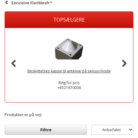
Senceive FlatMesh™
TOPSÆLGERE
Beskyttelses kappe til antenne på sensor/node
Ring for pris
+4521670036
Produkter er på vej!
Filtre