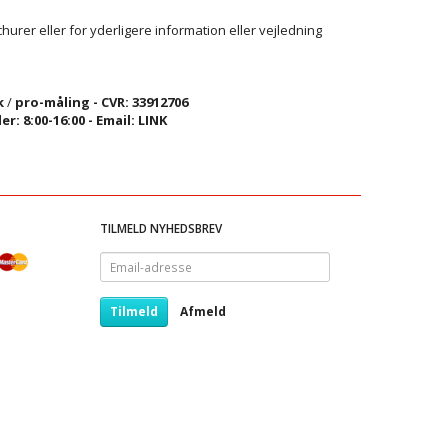
hurer eller for yderligere information eller vejledning
k
/
pro-måling - CVR: 33912706
er: 8:00-16:00 - Email:
LINK
TILMELD NYHEDSBREV
Email-
adresse
Tilmeld
Afmeld