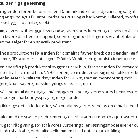
 du den rigtige løsning
ing
er den førende forhandler i Danmark inden for rådgivning og salg af 
g er grundlagt af Bjarne Fredheim i 2011 og vi har kontor i Hillerød, hvorf
ske bygge- og anlægssektor.
um, at vi er uafhængige leverandør, giver vores kunder og os selv nogle kla
an levere den bedste support, service og info til brugerne. Vi anbefaler de
remme salget for en specifik producent.
ings
produktportefølje inden for opmåling favner bredt og spænder lige 
emer, 3D scannere, Intelligent Trådløs Monitorering, totalstationer og meg
an specifikt på produkter til byggeriet er vi bl.a. førende inden for rotat
nter fra Leica med bl.a. NA700 serien, som udmærker sig med optik i ve
r leverer vi kvalitetsudstyr inden for GPS systemer, monitorering, mobil 
ere, kabelsøgere, maskinstyrings sensorer, m.m.
gså tilbehør til dine daglige måleopgaver – besøg gerne vores hjemmeside 
r udstyr, markeringsspray og meget andet.
u ikke lige det du leder efter, så kontakt os gerne, send os en e-mail med 
ftaler med de største producenter og distributører i Europa og Fjernøsten.
ug for rådgivning, for at få vores vurdering til en løsningsmodel eller er du 
nt du skal købe, er du altid velkommen til at kontakte pro-måling.