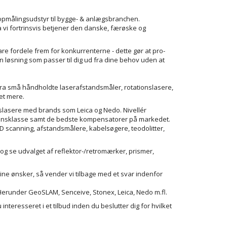
opmålingsudstyr til bygge- & anlægsbranchen.
ra vi fortrinsvis betjener den danske, færøske og
re fordele frem for konkurrenterne - dette gør at pro-
n løsning som passer til dig ud fra dine behov uden at
fra små håndholdte laserafstandsmåler, rotationslasere,
et mere.
ionslasere med brands som Leica og Nedo. Nivellér
rdensklasse samt de bedste kompensatorer på markedet.
3D scanning, afstandsmålere, kabelsøgere, teodolitter,
og se udvalget af reflektor-/retromærker, prismer,
dine ønsker, så vender vi tilbage med et svar indenfor
 Herunder GeoSLAM, Senceive, Stonex, Leica, Nedo m.fl.
interesseret i et tilbud inden du beslutter dig for hvilket