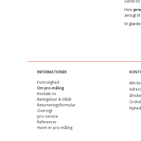
Send os e
Hvis
pro
ansigt til
Vi glæder
INFORMATIONER
KONT
Fortrolighed
Min ko
Om pro-måling
Adres
Kontakt os
Ønskel
Betingelser & Vilkår
Ordreh
Returneringsformular
Nyhed
Oversigt
pro-service
Referencer
Hvem er pro-måling