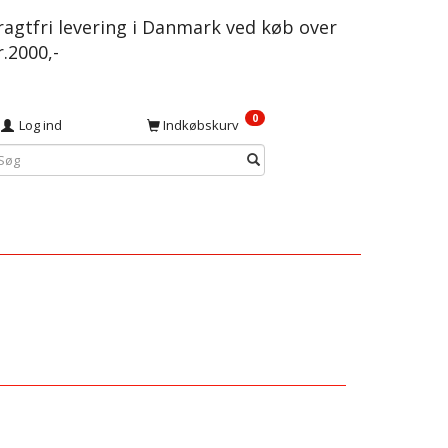
ragtfri levering i Danmark ved køb over
r.2000,-
0
Log ind
Indkøbskurv