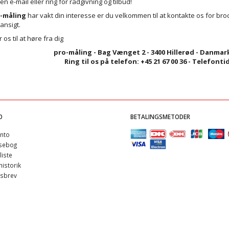
n e-mail eller ring for rådgivning og tilbud!
-måling
har vakt din interesse er du velkommen til at kontakte os for broc
 ansigt.
 os til at høre fra dig
pro-måling - Bag Vænget 2 - 3400 Hillerød
- Danmar
Ring til os på telefon: +45 21 67 00 36 - Telefontid
O
BETALINGSMETODER
nto
sebog
iste
istorik
sbrev