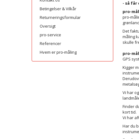
Kontakt os
- så får
Betingelser & Vilkår
pro-mål
pro-målin
Returneringsformular
grønland
Oversigt
Det fakt
pro-service
måling k
skulle f
Referencer
Hvem er pro-måling
pro-mål
GPS syst
Kigger m
instrume
Derudove
metalsøg
Vi har o
landmåle
Finder d
kort tid.
Vi har a
Har du br
instrume