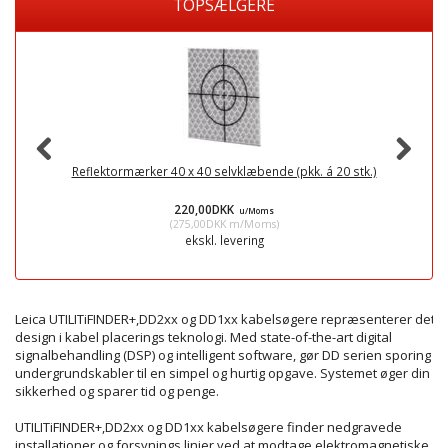
TOPSÆLGERE
Reflektormærker 40 x 40 selvklæbende (pkk. á 20 stk.)
Mi
220,00DKK
u/Moms
(
275,00DKK
m/Moms
)
ekskl. levering
Leica UTILITiFINDER+,DD2xx og DD1xx kabelsøgere repræsenterer det n
design i kabel placerings teknologi. Med state-of-the-art digital
signalbehandling (DSP) og intelligent software, gør DD serien sporing af
undergrundskabler til en simpel og hurtig opgave. Systemet øger din
sikkerhed og sparer tid og penge.
UTILITiFINDER+,DD2xx og DD1xx kabelsøgere
finder
nedgravede
installationer og forsynings linier
ved at modtage
elektromagnetiske