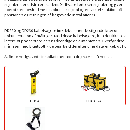
signaler
, der
udstråler
fra
dem
. S
oftware
fortolker
signaler og
giver
operatøren
besked med
et akustisk signal og
en visuel
reaktion
på
positionen og
retningen af
begravede
installationer.
DD220 og DD230 kabelsøgere
imødekommer de stigende krav om
dokumentation af målinger. Med disse kabelsøgere, kan det ikke blive
lettere at præsentere den nødvendige dokumentation. Overfør dine
målinger med Bluetooth - og bearbejd derefter dine data enkelt og hurti
At finde nedgravede installationer har aldrig været så nemt
...
LEICA
LEICA SÆT