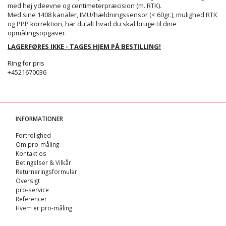
med høj ydeevne og centimeterpræcision (m. RTK).
Med sine 1408 kanaler, IMU/hældningssensor (< 60gr.), mulighed RTK
og PPP korrektion, har du alt hvad du skal bruge til dine
opmålingsopgaver.
LAGERFØRES IKKE - TAGES HJEM PÅ BESTILLING!
Ring for pris
+4521670036
INFORMATIONER
Fortrolighed
Om pro-måling
Kontakt os
Betingelser & Vilkår
Returneringsformular
Oversigt
pro-service
Referencer
Hvem er pro-måling