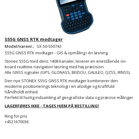
S55G GNSS RTK modtager
Model/varenr.:
SX-50-550743
S55G GNSS RTK modtager - GIS & opmåling i én løsning
Stonex S55G med dens 1408 kanaler, leverer en enestående on-
board realtime navigation løsning med høj præcision.
Alle GNSS signaler (GPS, GLONASS, BEIDOU, GALILEO, QZSS, IRNSS).
Den nye STONEX S55G GNSS RTK modtager kombinerer den
moderne positionerings teknologi i en alsidige og kraftfuld
håndholdt enhed.
Perfekt til hurtig indsamling af geografiske data og præcise målinger.
LAGERFØRES IKKE - TAGES HJEM PÅ BESTILLING!
Ring for pris
+4521670036