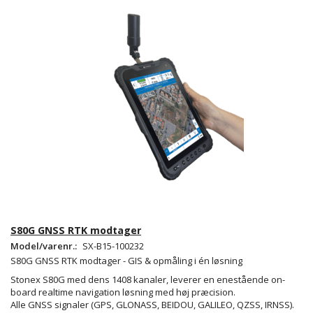
S80G GNSS RTK modtager
Model/varenr.:
SX-B15-100232
S80G GNSS RTK modtager - GIS & opmåling i én løsning
Stonex S80G med dens 1408 kanaler, leverer en enestående on-
board realtime navigation løsning med høj præcision.
Alle GNSS signaler (GPS, GLONASS, BEIDOU, GALILEO, QZSS, IRNSS).