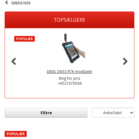
GNSS/GIS
TOPSÆLGERE
POPULÆR
S80G GNSS RTK modtager
Ring for pris
+4521670036
Filtre
POPULÆR