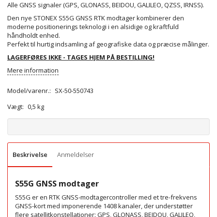
Alle GNSS signaler (GPS, GLONASS, BEIDOU, GALILEO, QZSS, IRNSS).
Den nye STONEX S55G GNSS RTK modtager kombinerer den
moderne positionerings teknologi i en alsidige og kraftfuld
håndholdt enhed.
Perfekt til hurtig indsamling af geografiske data og præcise målinger.
LAGERFØRES IKKE - TAGES HJEM PÅ BESTILLING!
Mere information
Model/varenr.:
SX-50-550743
Vægt:
0,5 kg
Beskrivelse
Anmeldelser
S55G GNSS modtager
S55G er en RTK GNSS-modtagercontroller med et tre-frekvens
GNSS-kort med imponerende 1408 kanaler, der understøtter
flere satellitkonstellationer: GPS, GLONASS, BEIDOU, GALILEO,