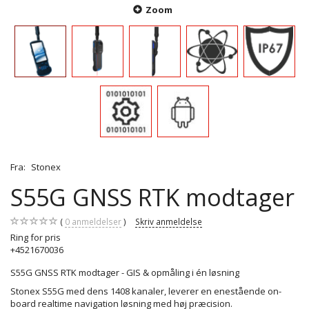
Zoom
Fra:
Stonex
S55G GNSS RTK modtager
0
anmeldelser
Skriv anmeldelse
Ring for pris
+4521670036
S55G GNSS RTK modtager - GIS & opmåling i én løsning
Stonex S55G med dens 1408 kanaler, leverer en enestående on-
board realtime navigation løsning med høj præcision.