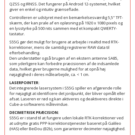
QZSS og IRNSS. Det fungerer på Android 12-systemet, hvilket
giver en enkel og intuitiv grænseflade.
Controlleren er udstyret med en bemærkelsesværdig 5,5" TFT-
skærm, der kan prale af en opløsning på 1920 x 1080 pixels og
en lysstyrke på 500 nits sammen med et kompakt QWERTY-
tastatur.
S55G gør det muligt for brugere at arbejde i realtid med RTK-
korrektioner, mens de samtidig registrerer RAW data til
efterbehandling.
Den understøtter også brugen af ​​en ekstern antenne SA85,
som yderligere kan forbedre præcisionen af ​​de indsamlede
data, hvilket giver brugerne mulighed for at opnå høj
nøjagtighed i deres målearbejde, ca. < 1 cm.
LASERPOINTER:
Det integrerede lasersystem i S55G spiller en afgørende rolle
for nøjagtigt at identificere det jordpunkt, der bliver opmålt eller
afsat. Laseren er rød og kan aktiveres og deaktiveres direkte i
Cube-a-softwarens målevindue.
DECIMETRISK PRÆCISION:
S55G er i stand til at fungere uden lokale RTK-korrektioner ved
at udnytte gratis PPP-korrektionstjenester baseret på Galileo
(HAS) eller BeiDou (B2b), som garanterer decimeter nøjagtighed.