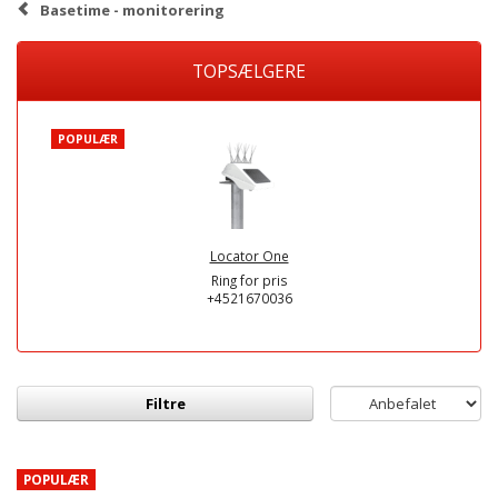
Basetime - monitorering
TOPSÆLGERE
POPULÆR
Locator One
Ring for pris
+4521670036
Filtre
POPULÆR