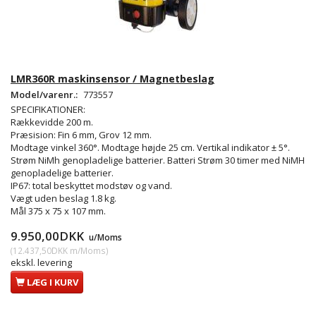
LMR360R maskinsensor / Magnetbeslag
Model/varenr.:
773557
SPECIFIKATIONER:
Rækkevidde 200 m.
Præsision: Fin 6 mm, Grov 12 mm.
Modtage vinkel 360°. Modtage højde 25 cm. Vertikal indikator ± 5°.
Strøm NiMh genopladelige batterier. Batteri Strøm 30 timer med NiMH
genopladelige batterier.
IP67: total beskyttet modstøv og vand.
Vægt uden beslag 1.8 kg.
Mål 375 x 75 x 107 mm.
9.950,00DKK
u/Moms
(
12.437,50DKK
m/Moms
)
ekskl. levering
LÆG I KURV