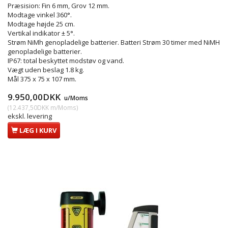
Præsision: Fin 6 mm, Grov 12 mm.
Modtage vinkel 360°.
Modtage højde 25 cm.
Vertikal indikator ± 5°.
Strøm NiMh genopladelige batterier. Batteri Strøm 30 timer med NiMH
genopladelige batterier.
IP67: total beskyttet modstøv og vand.
Vægt uden beslag 1.8 kg.
Mål 375 x 75 x 107 mm.
9.950,00DKK
u/Moms
(
12.437,50DKK
m/Moms
)
ekskl. levering
LÆG I KURV