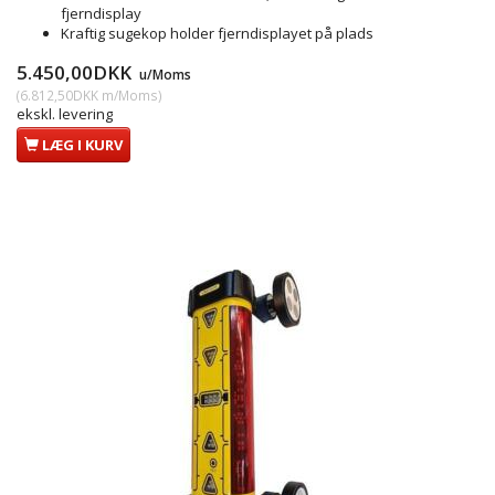
fjerndisplay
Kraftig sugekop holder fjerndisplayet på plads
5.450,00DKK
u/Moms
(
6.812,50DKK
m/Moms
)
ekskl. levering
LÆG I KURV