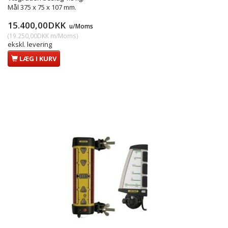
Mål 375 x 75 x 107 mm.
15.400,00DKK
u/Moms
(
19.250,00DKK
m/Moms
)
ekskl. levering
LÆG I KURV