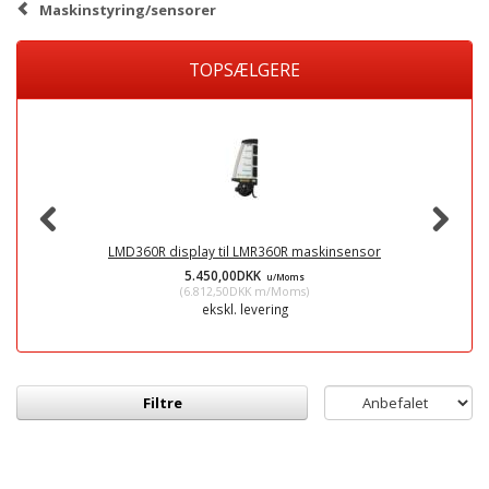
Maskinstyring/sensorer
TOPSÆLGERE
LMD360R display til LMR360R maskinsensor
5.450,00DKK
u/Moms
(
6.812,50DKK
m/Moms
)
ekskl. levering
Filtre