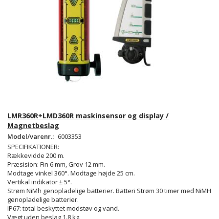
LMR360R+LMD360R maskinsensor og display /
Magnetbeslag
Model/varenr.:
6003353
SPECIFIKATIONER:
Rækkevidde 200 m.
Præsision: Fin 6 mm, Grov 12 mm.
Modtage vinkel 360°. Modtage højde 25 cm.
Vertikal indikator ± 5°.
Strøm NiMh genopladelige batterier. Batteri Strøm 30 timer med NiMH
genopladelige batterier.
IP67: total beskyttet modstøv og vand.
Vægt uden beslag 1.8 kg.