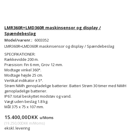
LMR360R+LMD360R maskinsensor og display /
Spændebeslag
Model/varenr.:
6003352
LMR360R+LMD360R maskinsensor og display / Spændebeslag
SPECIFIKATIONER:
Rækkevidde 200 m.
Præsision: Fin 6 mm, Grov 12 mm.
Modtage vinkel 360°.
Modtage højde 25 cm.
Vertikal indikator ± 5°.
Strøm NiMh genopladelige batterier. Batteri Strøm 30 timer med NiMH
genopladelige batterier.
IP67: total beskyttet modstøv og vand.
Vægt uden beslag 1.8 kg.
Mål 375 x 75 x 107 mm.
15.400,00DKK
u/Moms
(
19.250,00DKK
m/Moms
)
ekskl. levering