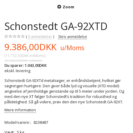
Zoom
Schonstedt GA-92XTD
0
anmeldelser
Skriv anmeldelse
9.386,00DKK
u/Moms
(
11.732,50DKK
m/Moms
)
10.429,00DKK
u/Moms
Du sparer:
1.043,00DKK
ekskl. levering
Schonstedt GA-92XTd metalsøger, er enhåndsbetjent, hvilket gør
søgningen hurtigere. Den giver både lyd og visuelle (XTD model)
angivelse af jernholdige genstande op til 5 meter under jorden. Og
med den nye XT følger Schonstedt’s tradition for robusthed og
pålidelighed. Så gå videre, prøv den den nye Schonstedt GA-92XT.
Mere information
Model/varenr.:
8238487
Vægt:
5 kg