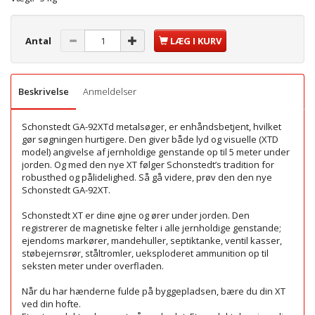
Antal
LÆG I KURV
Beskrivelse
Anmeldelser
Schonstedt GA-92XTd metalsøger, er enhåndsbetjent, hvilket
gør søgningen hurtigere. Den giver både lyd og visuelle (XTD
model) angivelse af jernholdige genstande op til 5 meter under
jorden. Og med den nye XT følger Schonstedt’s tradition for
robusthed og pålidelighed. Så gå videre, prøv den den nye
Schonstedt GA-92XT.
Schonstedt XT er dine øjne og ører under jorden. Den
registrerer de magnetiske felter i alle jernholdige genstande;
ejendoms markører, mandehuller, septiktanke, ventil kasser,
støbejernsrør, ståltromler, ueksploderet ammunition op til
seksten meter under overfladen.
Når du har hænderne fulde på byggepladsen, bære du din XT
ved din hofte.