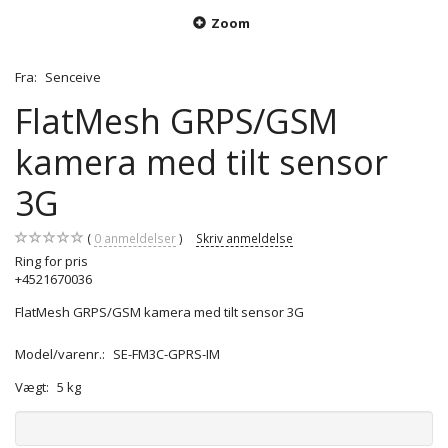
Zoom
Fra:
Senceive
FlatMesh GRPS/GSM
kamera med tilt sensor
3G
0
anmeldelser
Skriv anmeldelse
Ring for pris
+4521670036
FlatMesh GRPS/GSM kamera med tilt sensor 3G
Model/varenr.:
SE-FM3C-GPRS-IM
Vægt:
5 kg