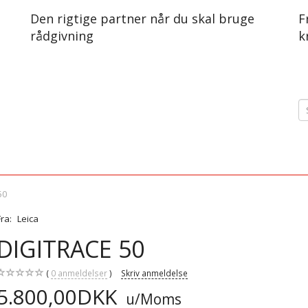
Den rigtige partner når du skal bruge
F
rådgivning
k
50
Fra:
Leica
DIGITRACE 50
0
anmeldelser
Skriv anmeldelse
5.800,00DKK
u/Moms