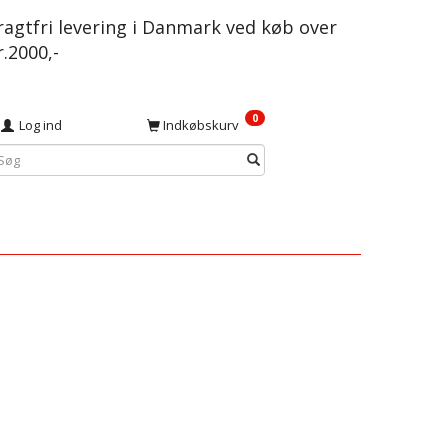
ragtfri levering i Danmark ved køb over
r.2000,-
0
Log ind
Indkøbskurv