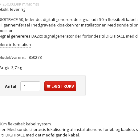
7.250,00DKK
m/Moms
)
ekskl. levering
DIGITRACE 50, leder det digitalt genererede signal ud i 50m fleksibelt kabel
Til gennemførsel i nedgravede kloakker/rør installationer. Med sonde til præ
position.
Signal genereres DA2xx signalgenerator der forbindes til DIGITRACE med 
Mere information
Model/varenr.:
850278
Vægt:
3,7 kg
Antal
LÆG I KURV
 50m fleksibelt kabel system.
r. Med sonde til præcis lokalisering af installationens forløb og kablets sl
 til DIGITRACE med det medfølgende kabel.