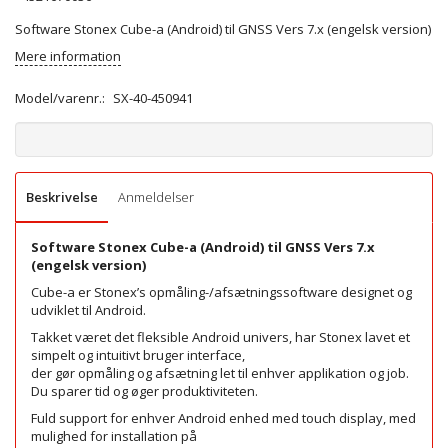
Software Stonex Cube-a (Android) til GNSS Vers 7.x (engelsk version)
Mere information
Model/varenr.:
SX-40-450941
Beskrivelse
Anmeldelser
Software Stonex Cube-a (Android) til GNSS Vers 7.x
(engelsk version)
Cube-a er Stonex’s opmåling-/afsætningssoftware designet og
udviklet til Android.
Takket været det fleksible Android univers, har Stonex lavet et
simpelt og intuitivt bruger interface,
der gør opmåling og afsætning let til enhver applikation og job.
Du sparer tid og øger produktiviteten.
Fuld support for enhver Android enhed med touch display, med
mulighed for installation på