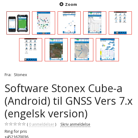
Zoom
Fra:
Stonex
Software Stonex Cube-a
(Android) til GNSS Vers 7.x
(engelsk version)
0
anmeldelser
Skriv anmeldelse
Ring for pris
+4521670036