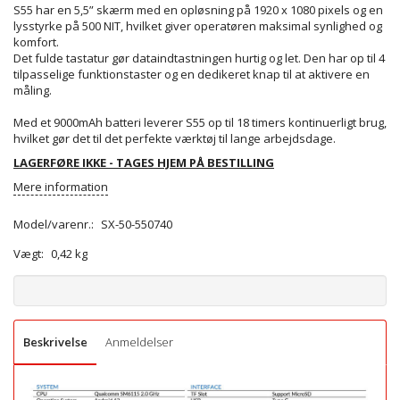
S55 har en 5,5” skærm med en opløsning på 1920 x 1080 pixels og en
lysstyrke på 500 NIT, hvilket giver operatøren maksimal synlighed og
komfort.
Det fulde tastatur gør dataindtastningen hurtig og let. Den har op til 4
tilpasselige funktionstaster og en dedikeret knap til at aktivere en
måling.
Med et 9000mAh batteri leverer S55 op til 18 timers kontinuerligt brug,
hvilket gør det til det perfekte værktøj til lange arbejdsdage.
LAGERFØRE IKKE - TAGES HJEM PÅ BESTILLING
Mere information
Model/varenr.:
SX-50-550740
Vægt:
0,42 kg
Beskrivelse
Anmeldelser