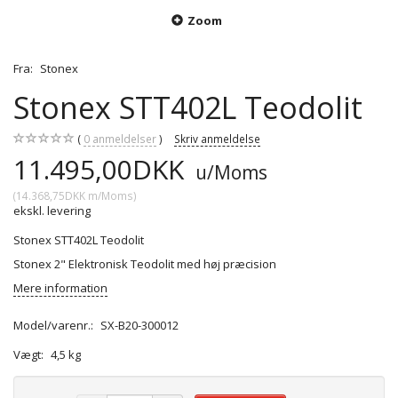
Zoom
Fra:
Stonex
Stonex STT402L Teodolit
0
anmeldelser
Skriv anmeldelse
11.495,00DKK
u/Moms
(
14.368,75DKK
m/Moms
)
ekskl. levering
Stonex STT402L Teodolit
Stonex 2" Elektronisk Teodolit med høj præcision
Mere information
Model/varenr.:
SX-B20-300012
Vægt:
4,5 kg