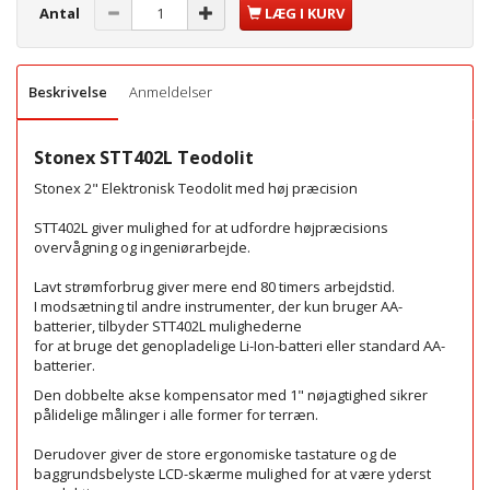
Antal
LÆG I KURV
Beskrivelse
Anmeldelser
Stonex STT402L Teodolit
Stonex 2" Elektronisk Teodolit med høj præcision
STT402L giver mulighed for at udfordre højpræcisions
overvågning og ingeniørarbejde.
Lavt strømforbrug giver mere end 80 timers arbejdstid.
I modsætning til andre instrumenter, der kun bruger AA-
batterier, tilbyder STT402L mulighederne
for at bruge det genopladelige Li-Ion-batteri eller standard AA-
batterier.
Den dobbelte akse kompensator med 1" nøjagtighed sikrer
pålidelige målinger i alle former for terræn.
Derudover giver de store ergonomiske tastature og de
baggrundsbelyste LCD-skærme mulighed for at være yderst