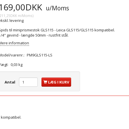
169,00DKK
u/Moms
211,25DKK
m/Moms
)
ekskl. levering
Spids til miniprismestok GLS115 - Leica GLS115/GLS115 kompatibel.
1/4" gevind - længde 50mm - rustfrit stål.
Mere information
Model/varenr.:
PM9GLS115-LS
Vægt:
0,03 kg
Antal
LÆG I KURV
 kompatibel.