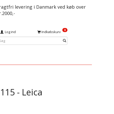
ragtfri levering i Danmark ved køb over
r.2000,-
0
Log ind
Indkøbskurv
115 - Leica