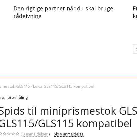
Den rigtige partner når du skal bruge
F
rådgivning
k
prismestok GLS115 - Leica GLS115/GLS115 kompatibel
Fra:
pro-måling
Spids til miniprismestok GLS
GLS115/GLS115 kompatibel
0
anmeldelser
Skriv anmeldelse