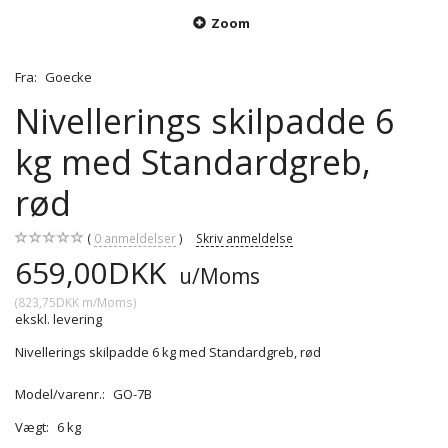
Zoom
Fra:
Goecke
Nivellerings skilpadde 6
kg med Standardgreb,
rød
0
anmeldelser
Skriv anmeldelse
659,00DKK
u/Moms
(
823,75DKK
m/Moms
)
ekskl. levering
Nivellerings skilpadde 6 kg med Standardgreb, rød
Model/varenr.:
GO-7B
Vægt:
6 kg