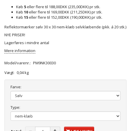
Køb
5
eller flere til
188,00DKK
(
235,00DKK
)
pr stk.
Køb
10
eller flere til
169,00DKK
(
211,25DKK
)
pr stk.
Køb
15
eller flere til
152,00DKK
(
190,00DKK
)
pr stk.
Reflektormærker sølv 30 x 30 nem-klæb selvklæbende (pkk. á 20 stk.)
NYE PRISER!
Lagerføres i mindre antal
Mere information
Model/varenr.:
PM9NK30030
Vægt:
0,04 kg
Farve:
Type: