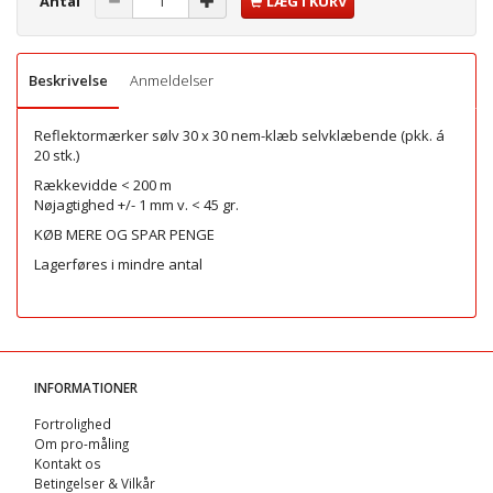
Antal
LÆG I KURV
Beskrivelse
Anmeldelser
Reflektormærker sølv 30 x 30 nem-klæb selvklæbende (pkk. á
20 stk.)
Rækkevidde < 200 m
Nøjagtighed +/- 1 mm v. < 45 gr.
KØB MERE OG SPAR PENGE
Lagerføres i mindre antal
INFORMATIONER
Fortrolighed
Om pro-måling
Kontakt os
Betingelser & Vilkår