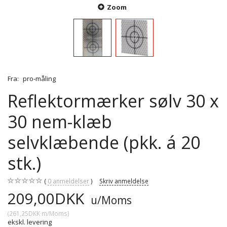
Zoom
Fra:
pro-måling
Reflektormærker sølv 30 x
30 nem-klæb
selvklæbende (pkk. á 20
stk.)
0
anmeldelser
Skriv anmeldelse
209,00DKK
u/Moms
(
261,25DKK
m/Moms
)
ekskl. levering