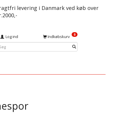
ragtfri levering i Danmark ved køb over
r.2000,-
0
Log ind
Indkøbskurv
nespor