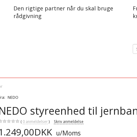
Den rigtige partner når du skal bruge
F
rådgivning
k
or
Fra:
NEDO
NEDO styreenhed til jernba
0
anmeldelser
Skriv anmeldelse
1.249,00DKK
u/Moms