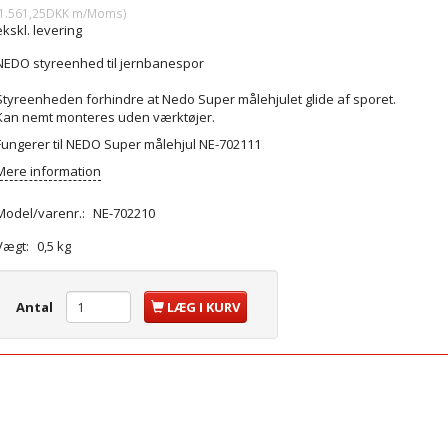
1.561,25DKK
m/Moms
)
ekskl. levering
NEDO styreenhed til jernbanespor
Styreenheden forhindre at Nedo Super målehjulet
glide af sporet.
Kan nemt monteres uden
værktøjer.
Fungerer til NEDO Super målehjul NE-702111
Mere information
Model/varenr.:
NE-702210
Vægt:
0,5 kg
Antal
LÆG I KURV