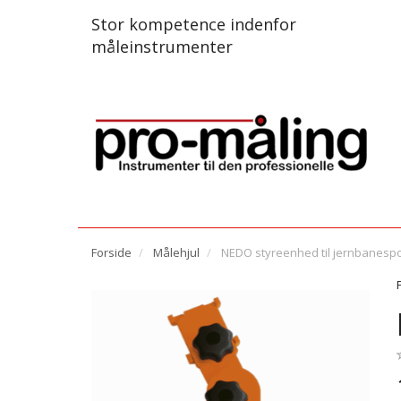
Stor kompetence indenfor
måleinstrumenter
Forside
Målehjul
NEDO styreenhed til jernbanesp