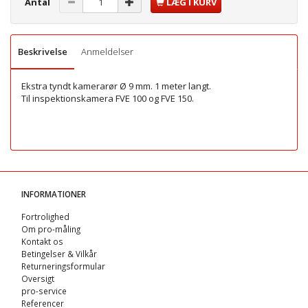
Antal
LÆG I KURV
Beskrivelse
Anmeldelser
Ekstra tyndt kamerarør Ø 9 mm. 1 meter langt.
Til inspektionskamera FVE 100 og FVE 150.
INFORMATIONER
Fortrolighed
Om pro-måling
Kontakt os
Betingelser & Vilkår
Returneringsformular
Oversigt
pro-service
Referencer