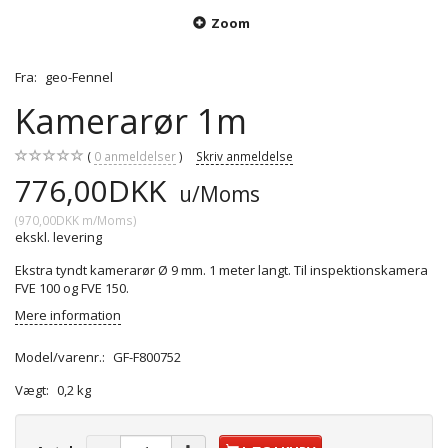
Zoom
Fra:
geo-Fennel
Kamerarør 1m
0
anmeldelser
Skriv anmeldelse
776,00DKK
u/Moms
(
970,00DKK
m/Moms
)
ekskl. levering
Ekstra tyndt kamerarør Ø 9 mm. 1 meter langt. Til inspektionskamera
FVE 100 og FVE 150.
Mere information
Model/varenr.:
GF-F800752
Vægt:
0,2 kg