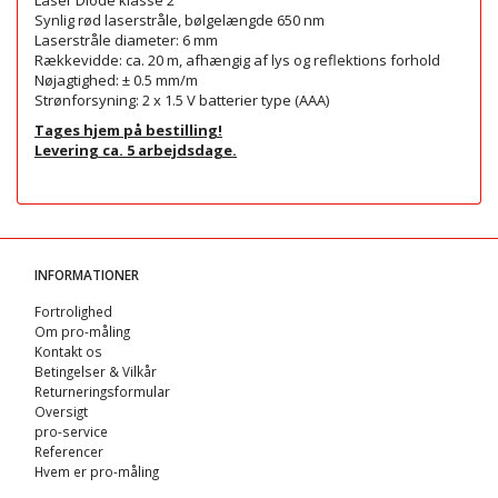
Laser Diode klasse 2
Synlig rød laserstråle, bølgelængde 650 nm
Laserstråle diameter: 6 mm
Rækkevidde: ca. 20 m, afhængig af lys og reflektions forhold
Nøjagtighed: ± 0.5 mm/m
Strønforsyning: 2 x 1.5 V batterier type (AAA)
Tages hjem på bestilling!
Levering ca. 5 arbejdsdage.
INFORMATIONER
Fortrolighed
Om pro-måling
Kontakt os
Betingelser & Vilkår
Returneringsformular
Oversigt
pro-service
Referencer
Hvem er pro-måling