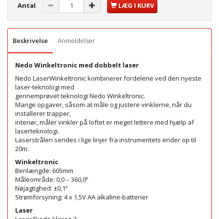
Antal
LÆG I KURV
Beskrivelse
Anmeldelser
Nedo Winkeltronic med dobbelt laser
Nedo LaserWinkeltronic kombinerer fordelene ved den nyeste
laser-teknologi med
gennemprøvet teknologi Nedo Winkeltronic.
Mange opgaver, såsom at måle og justere vinklerne, når du
installerer trapper,
interiør, måler vinkler på loftet er meget lettere med hjælp af
laserteknologi.
Laserstrålen sendes i lige linjer fra instrumentets ender op til
20m.
Winkeltronic
Benlængde: 605mm
Måleområde: 0,0 – 360,0º
Nøjagtighed: ±0,1º
Strømforsyning: 4 x 1,5V AA alkaline-batterier
Laser