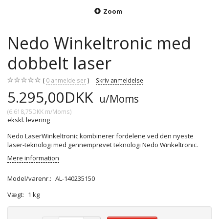
Zoom
Nedo Winkeltronic med
dobbelt laser
0
anmeldelser
Skriv anmeldelse
5.295,00DKK
u/Moms
(
6.618,75DKK
m/Moms
)
ekskl. levering
Nedo LaserWinkeltronic kombinerer fordelene ved den nyeste
laser-teknologi med gennemprøvet teknologi Nedo Winkeltronic.
Mere information
Model/varenr.:
AL-140235150
Vægt:
1 kg