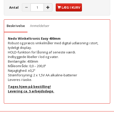
Antal
LÆG I KURV
Beskrivelse
Anmeldelser
Nedo Winkeltronic Easy 400mm
Robust og præcis vinkelmåler med digital udlæsning i stort,
tydeligt display.
HOLD-funktion for låsning af seneste værdi.
Indbyggede libeller i lod og vater.
Benlængde: 400mm
Måleområde: 0,0 – 200,0º
Nøjagtighed: ±0,2º
Strømforsyning: 2 x 1,5V AA alkaline-batterier
Leveres i taske.
Tages hjem på bestilling!
Levering ca. 5 arbejdsdage.