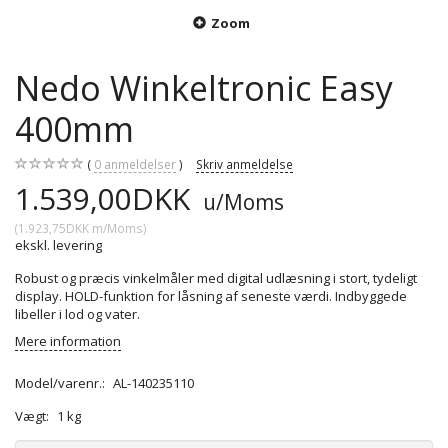
Zoom
Nedo Winkeltronic Easy
400mm
0
anmeldelser
Skriv anmeldelse
1.539,00DKK
u/Moms
(
1.923,75DKK
m/Moms
)
ekskl. levering
Robust og præcis vinkelmåler med digital udlæsning i stort, tydeligt
display. HOLD-funktion for låsning af seneste værdi. Indbyggede
libeller i lod og vater.
Mere information
Model/varenr.:
AL-140235110
Vægt:
1 kg