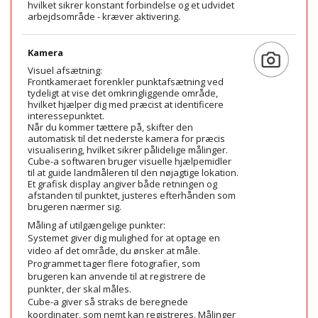
hvilket sikrer konstant forbindelse og et udvidet
arbejdsområde - kræver aktivering.
Kamera
Visuel afsætning:
Frontkameraet forenkler punktafsætning ved
tydeligt at vise det omkringliggende område,
hvilket hjælper dig med præcist at identificere
interessepunktet.
Når du kommer tættere på, skifter den
automatisk til det nederste kamera for præcis
visualisering, hvilket sikrer pålidelige målinger.
Cube-a softwaren bruger visuelle hjælpemidler
til at guide landmåleren til den nøjagtige lokation.
Et grafisk display angiver både retningen og
afstanden til punktet, justeres efterhånden som
brugeren nærmer sig.
Måling af utilgængelige punkter:
Systemet giver dig mulighed for at optage en
video af det område, du ønsker at måle.
Programmet tager flere fotografier, som
brugeren kan anvende til at registrere de
punkter, der skal måles.
Cube-a giver så straks de beregnede
koordinater, som nemt kan registreres. Målinger