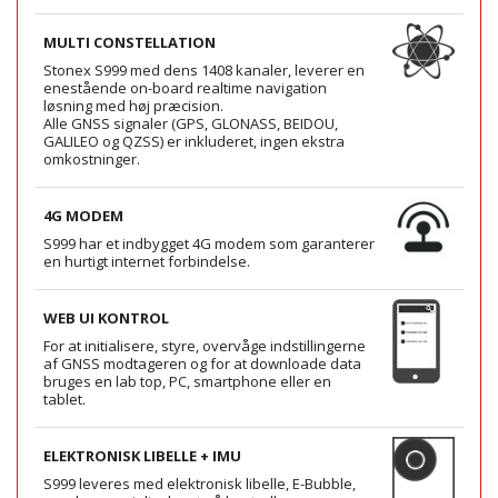
MULTI CONSTELLATION
Stonex S999 med dens 1408 kanaler, leverer en
enestående on-board realtime navigation
løsning med høj præcision.
Alle GNSS signaler (GPS, GLONASS, BEIDOU,
GALILEO og QZSS) er inkluderet, ingen ekstra
omkostninger.
4G MODEM
S999 har et indbygget 4G modem som garanterer
en hurtigt internet forbindelse.
WEB UI KONTROL
For at initialisere, styre, overvåge indstillingerne
af GNSS modtageren og for at downloade data
bruges en lab top, PC, smartphone eller en
tablet.
ELEKTRONISK LIBELLE + IMU
S999 leveres med elektronisk libelle, E-Bubble,