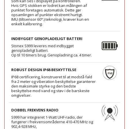
som kan ses i displayet på kontrolleren.
Hvis GPS stokken er lodret kan målingen af
punktet foretages automatisk. Dette gør
opsamlingen af punkter ekstremt hurtigt.
IMU (tiltsensor 60°.) teknologi, kræver kun en
enkelt kalibrering.
INDBYGGET GENOPLADELIGT BATTERI
Stonex S999 leveres med indbygget
genopladeligt batteri.
Op til 10 timers brug. Genopladning ca. 4 timer.
ROBUST DESIGN IP68 BESKYTTELSE
IP68 certificering, konstrueret til at modstå fald
fra 2 meter og viberation beskyttelse garanterer
den maksimale styrke og den bedste
beskyttelse mod vand og støv i de barskeste
omgivelser.
DOBBEL FREKVENS RADIO
S999 har integreret 1-Watt UHF-radio, der
fungerer i frekvensområderne 410-470 MHz og
902,4-928 MHz,