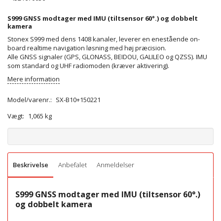
S999 GNSS modtager med IMU (tiltsensor 60°.) og dobbelt
kamera
Stonex S999 med dens 1408 kanaler, leverer en enestående on-
board realtime navigation løsning med høj præcision.
Alle GNSS signaler (GPS, GLONASS, BEIDOU, GALILEO og QZSS). IMU
som standard og UHF radiomoden (kræver aktivering).
Mere information
Model/varenr.:
SX-B10+150221
Vægt:
1,065 kg
Beskrivelse
Anbefalet
Anmeldelser
S999 GNSS modtager med IMU (tiltsensor 60°.)
og dobbelt kamera