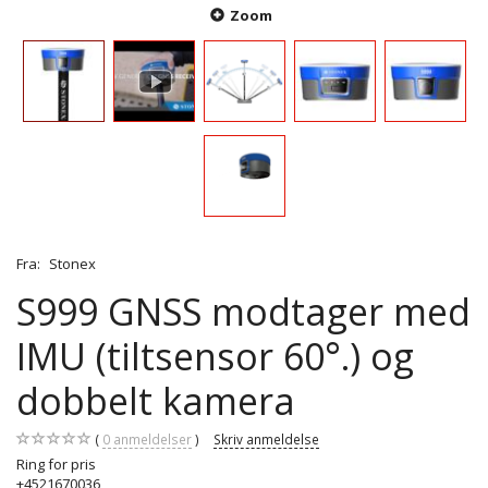
Zoom
Fra:
Stonex
S999 GNSS modtager med
IMU (tiltsensor 60°.) og
dobbelt kamera
0
anmeldelser
Skriv anmeldelse
Ring for pris
+4521670036