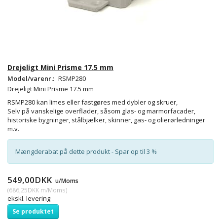
Drejeligt Mini Prisme 17.5 mm
Model/varenr.:
RSMP280
Drejeligt Mini Prisme 17.5 mm
RSMP280 kan limes eller fastgøres med dybler og skruer,
Selv på vanskelige overflader, såsom glas- og marmorfacader,
historiske bygninger, stålbjælker, skinner, gas- og olierørledninger
m.v.
Mængderabat på dette produkt - Spar op til 3 %
549,00DKK
u/Moms
(
686,25DKK
m/Moms
)
ekskl. levering
Se produktet