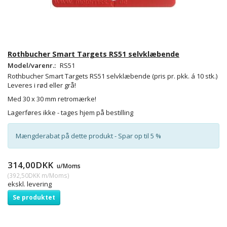
Rothbucher Smart Targets RS51 selvklæbende
Model/varenr.:
RS51
Rothbucher Smart Targets RS51 selvklæbende
(pris pr. pkk. á 10 stk.)
Leveres i rød eller grå!
Med 30 x 30 mm retromærke!
Lagerføres ikke - tages hjem på bestilling
Mængderabat på dette produkt - Spar op til 5 %
314,00DKK
u/Moms
(
392,50DKK
m/Moms
)
ekskl. levering
Se produktet