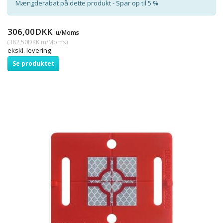
Mængderabat på dette produkt - Spar op til 5 %
306,00DKK
u/Moms
(
382,50DKK
m/Moms
)
ekskl. levering
Se produktet