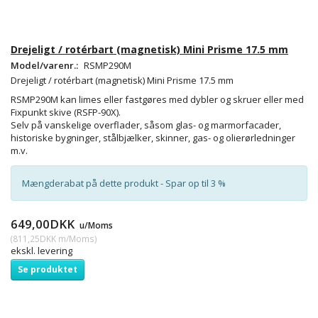
Drejeligt / rotérbart (magnetisk) Mini Prisme 17.5 mm
Model/varenr.:
RSMP290M
Drejeligt / rotérbart (magnetisk) Mini Prisme 17.5 mm
RSMP290M kan limes eller fastgøres med dybler og skruer eller med
Fixpunkt skive (RSFP-90X).
Selv på vanskelige overflader, såsom glas- og marmorfacader,
historiske bygninger, stålbjælker, skinner, gas- og olierørledninger
m.v.
Mængderabat på dette produkt - Spar op til 3 %
649,00DKK
u/Moms
(
811,25DKK
m/Moms
)
ekskl. levering
Se produktet