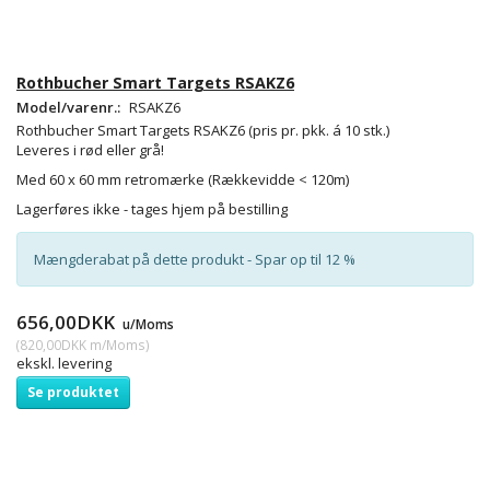
Rothbucher Smart Targets RSAKZ6
Model/varenr.:
RSAKZ6
Rothbucher Smart Targets RSAKZ6
(pris pr. pkk. á 10 stk.)
Leveres i rød eller grå!
Med 60 x 60 mm retromærke
(Rækkevidde < 120m)
Lagerføres ikke - tages hjem på bestilling
Mængderabat på dette produkt - Spar op til 12 %
656,00DKK
u/Moms
(
820,00DKK
m/Moms
)
ekskl. levering
Se produktet