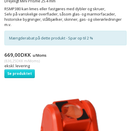
Drejeligt Mini Prisme 25.4 mm
RSMP3
80 kan limes eller fastgøres med dybler og skruer,
Selv på vanskelige overflader, såsom glas- og marmorfacader,
historiske bygninger, stålbjælker, skinner, gas- og olierørledninger
m.v.
Mængderabat på dette produkt - Spar op til 2 %
669,00DKK
u/Moms
(
836,25DKK
m/Moms
)
ekskl. levering
Se produktet