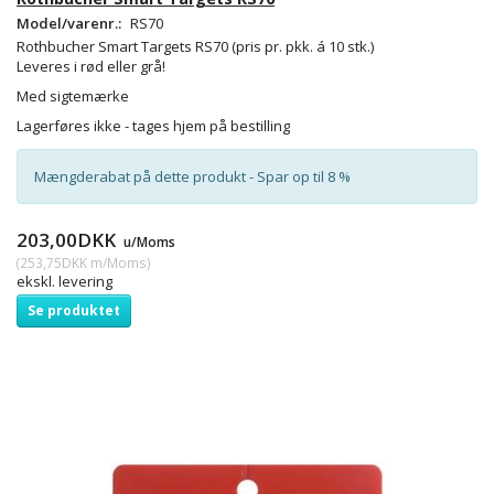
Model/varenr.:
RS70
Rothbucher Smart Targets RS70
(pris pr. pkk. á 10 stk.)
Leveres i rød eller grå!
Med sigtemærke
Lagerføres ikke - tages hjem på bestilling
Mængderabat på dette produkt - Spar op til 8 %
203,00DKK
u/Moms
(
253,75DKK
m/Moms
)
ekskl. levering
Se produktet