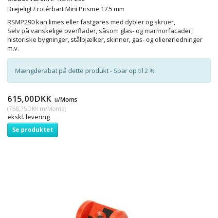
Drejeligt / rotérbart Mini Prisme 17.5 mm
RSMP290 kan limes eller fastgøres med dybler og skruer,
Selv på vanskelige overflader, såsom glas- og marmorfacader,
historiske bygninger, stålbjælker, skinner, gas- og olierørledninger
m.v.
Mængderabat på dette produkt - Spar op til 2 %
615,00DKK
u/Moms
(
768,75DKK
m/Moms
)
ekskl. levering
Se produktet