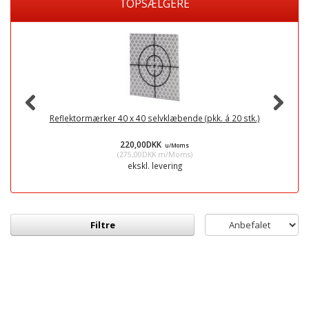
TOPSÆLGERE
Reflektormærker 40 x 40 selvklæbende (pkk. á 20 stk.)
Mi
220,00DKK
u/Moms
(
275,00DKK
m/Moms
)
ekskl. levering
Filtre