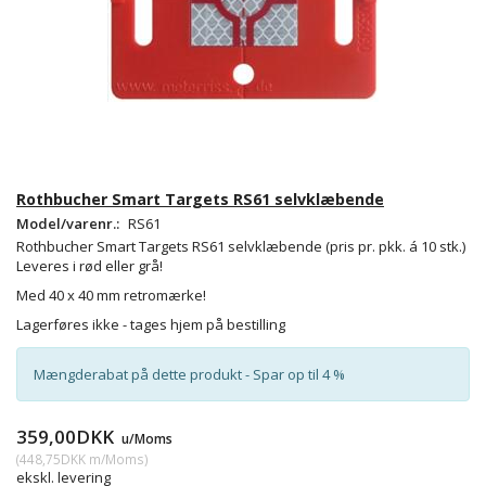
Rothbucher Smart Targets RS61 selvklæbende
Model/varenr.:
RS61
Rothbucher Smart Targets RS61 selvklæbende (pris pr. pkk. á 10 stk.)
Leveres i rød eller grå!
Med 40 x 40 mm retromærke!
Lagerføres ikke - tages hjem på bestilling
Mængderabat på dette produkt - Spar op til 4 %
359,00DKK
u/Moms
(
448,75DKK
m/Moms
)
ekskl. levering