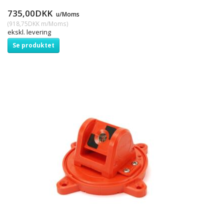
735,00DKK
u/Moms
(
918,75DKK
m/Moms
)
ekskl. levering
Se produktet