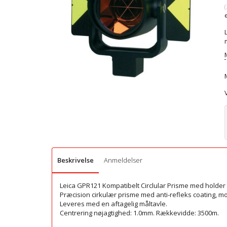
(
Beskrivelse
Anmeldelser
Leica GPR121
Kompatibelt
Circlular
Prisme
med
holder
Præcision
cirkulær
prisme
med anti
-
refleks
coating
,
mo
Leveres med
en aftagelig
måltavle
.
Centrering
nøjagtighed:
1.0mm
.
Rækkevidde
:
3500m
.