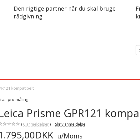
Den rigtige partner når du skal bruge
F
rådgivning
k
PR121 kompatibelt
Fra:
pro-måling
Leica Prisme GPR121 kompat
0
anmeldelser
Skriv anmeldelse
1.795,00DKK
u/Moms