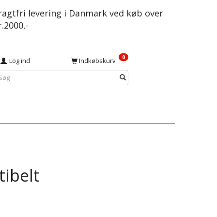
ragtfri levering i Danmark ved køb over
r.2000,-
0
Log ind
Indkøbskurv
ibelt