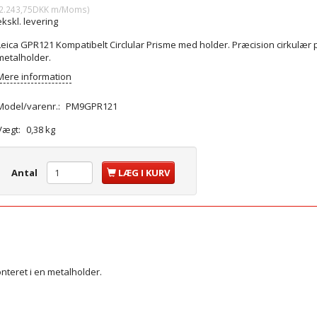
2.243,75DKK
m/Moms
)
ekskl. levering
Leica GPR121 Kompatibelt Circlular Prisme med holder. Præcision cirkulær p
metalholder.
Mere information
Model/varenr.:
PM9GPR121
Vægt:
0,38 kg
Antal
LÆG I KURV
nteret i en
metalholder
.