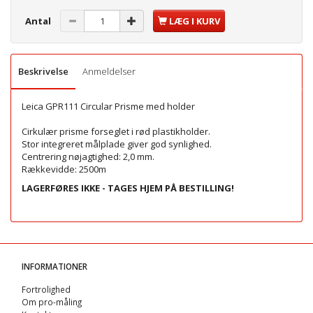
Antal
LÆG I KURV
Beskrivelse
Anmeldelser
Leica
GPR111
Circular
Prism
e
med
holder
Cirkulær
prisme
forseglet i
rød plastik
holder
.
Stor
integreret
målplade
giver
god synlighed
.
Centrering
nøjagtighed:
2,0 mm
.
Rækkevidde:
2500m
LAGERFØRES IKKE - TAGES HJEM PÅ BESTILLING!
INFORMATIONER
Fortrolighed
Om pro-måling