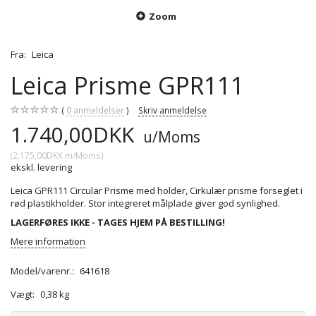
Zoom
Fra:
Leica
Leica Prisme GPR111
0
anmeldelser
Skriv anmeldelse
1.740,00DKK
u/Moms
(
2.175,00DKK
m/Moms
)
ekskl. levering
Leica GPR111 Circular Prisme med holder, Cirkulær prisme forseglet i
rød plastikholder. Stor integreret målplade giver god synlighed.
LAGERFØRES IKKE - TAGES HJEM PÅ BESTILLING!
Mere information
Model/varenr.:
641618
Vægt:
0,38 kg