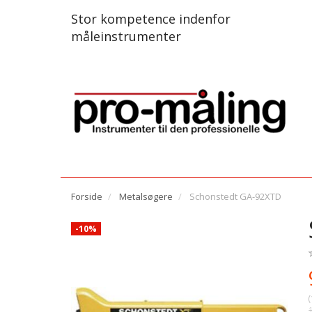
Stor kompetence indenfor
måleinstrumenter
Forside
Metalsøgere
Schonstedt GA-92XTD
-10%
(