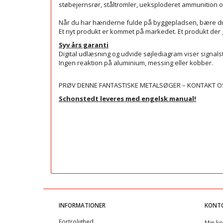
støbejernsrør, ståltromler, ueksploderet ammunition o
Når du har hænderne fulde på byggepladsen, bære du 
Et nyt produkt er kommet på markedet. Et produkt der 
Syv års garanti
Digital udlæsning og udvide søjlediagram viser signalst
Ingen reaktion på aluminium, messing eller kobber.
PRØV DENNE FANTASTISKE METALSØGER – KONTAKT OS
Schonstedt leveres med engelsk manual!
INFORMATIONER
KONT
Fortrolighed
Min ko