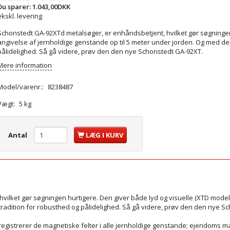
Du sparer:
1.043,00DKK
ekskl. levering
Schonstedt GA-92XTd metalsøger, er enhåndsbetjent, hvilket gør søgningen 
angivelse af jernholdige genstande op til 5 meter under jorden. Og med de
pålidelighed. Så gå videre, prøv den den nye Schonstedt GA-92XT.
Mere information
Model/varenr.:
8238487
Vægt:
5 kg
Antal
LÆG I KURV
ilket gør søgningen hurtigere. Den giver både lyd og visuelle (XTD model)
radition for robusthed og pålidelighed. Så gå videre, prøv den den nye S
egistrerer de magnetiske felter i alle jernholdige genstande; ejendoms ma