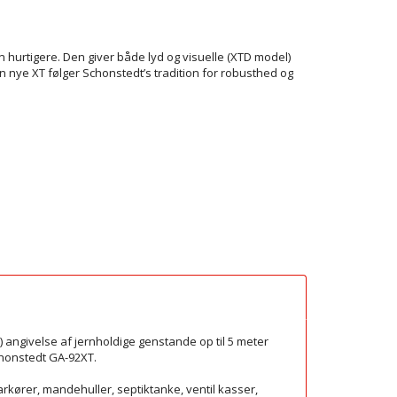
hurtigere. Den giver både lyd og visuelle (XTD model)
n nye XT følger Schonstedt’s tradition for robusthed og
 angivelse af jernholdige genstande op til 5 meter
chonstedt GA-92XT.
rkører, mandehuller, septiktanke, ventil kasser,