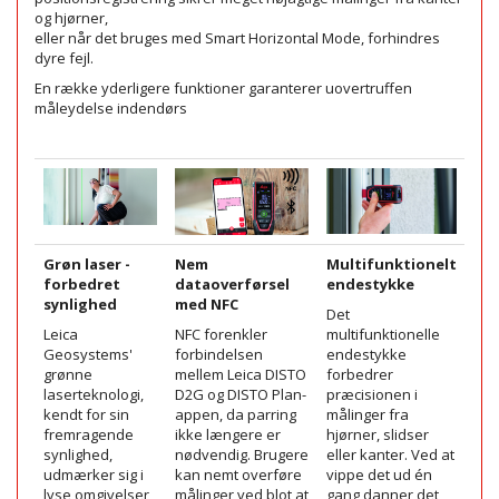
og hjørner,
eller når det bruges med Smart Horizontal Mode, forhindres
dyre fejl.
En række yderligere funktioner garanterer uovertruffen
måleydelse indendørs
Grøn laser -
Nem
Multifunktionelt
Sm
forbedret
dataoverførsel
endestykke
pr
synlighed
med NFC
pl
Det
Leica
NFC forenkler
multifunktionelle
Sma
Geosystems'
forbindelsen
endestykke
fun
grønne
mellem Leica DISTO
forbedrer
sæt
laserteknologi,
D2G og DISTO Plan-
præcisionen i
sta
kendt for sin
appen, da parring
målinger fra
sk
fremragende
ikke længere er
hjørner, slidser
rea
synlighed,
nødvendig. Brugere
eller kanter. Ved at
ska
udmærker sig i
kan nemt overføre
vippe det ud én
rum
lyse omgivelser
målinger ved blot at
gang danner det
den