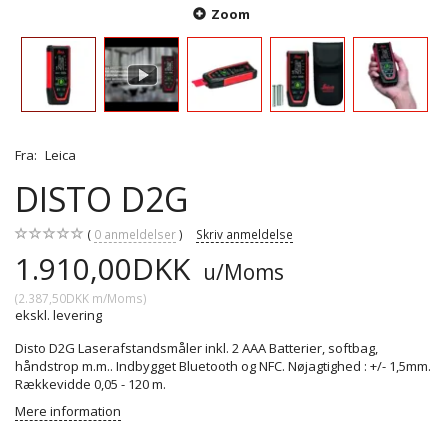
Zoom
Fra:
Leica
DISTO D2G
0
anmeldelser
Skriv anmeldelse
1.910,00DKK
u/Moms
(
2.387,50DKK
m/Moms
)
ekskl. levering
Disto D2G Laserafstandsmåler inkl. 2 AAA Batterier, softbag,
håndstrop m.m.. Indbygget Bluetooth og NFC. Nøjagtighed : +/- 1,5mm.
Rækkevidde 0,05 - 120 m.
Mere information