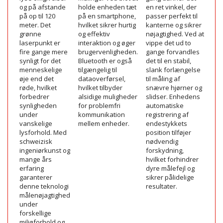
og på afstande
holde enheden tæt
en ret vinkel, der
IMU
på op til 120
på en smartphone,
passer perfekt til
Lei
meter. Det
hvilket sikrer hurtig
kanterne og sikrer
D2G
grønne
og effektiv
nøjagtighed. Ved at
en
laserpunkt er
interaktion og øger
vippe det ud to
ret
fire gange mere
brugervenligheden.
gange forvandles
bev
synligt for det
Bluetooth er også
det til en stabil,
du 
menneskelige
tilgængelig til
slank forlængelse
afs
øje end det
dataoverførsel,
til måling af
vin
røde, hvilket
hvilket tilbyder
snævre hjørner og
ell
forbedrer
alsidige muligheder
slidser. Enhedens
DIS
synligheden
for problemfri
automatiske
ap
under
kommunikation
registrering af
vis
vanskelige
mellem enheder.
endestykkets
mål
lysforhold. Med
position tilføjer
dir
schweizisk
nødvendig
tabl
ingeniørkunst og
forskydning,
sm
mange års
hvilket forhindrer
som
erfaring
dyre målefejl og
rum
garanterer
sikrer pålidelige
denne teknologi
resultater.
målenøjagtighed
under
forskellige
miljøforhold og