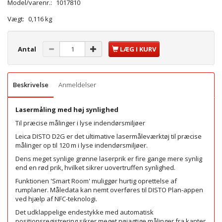
Model/varenr.:
1017810
Vægt:
0,116 kg
Antal
LÆG I KURV
Beskrivelse
Anmeldelser
Lasermåling med høj synlighed
Til præcise målinger i lyse indendørsmiljøer
Leica DISTO D2G er det ultimative lasermåleværktøj til præcise
målinger op til 120 m i lyse indendørsmiljøer.
Dens meget synlige grønne laserprik er fire gange mere synlig
end en rød prik, hvilket sikrer uovertruffen synlighed.
Funktionen 'Smart Room' muliggør hurtig oprettelse af
rumplaner. Måledata kan nemt overføres til DISTO Plan-appen
ved hjælp af NFC-teknologi.
Det udklappelige endestykke med automatisk
positionsregistrering sikrer meget nøjagtige målinger fra kanter