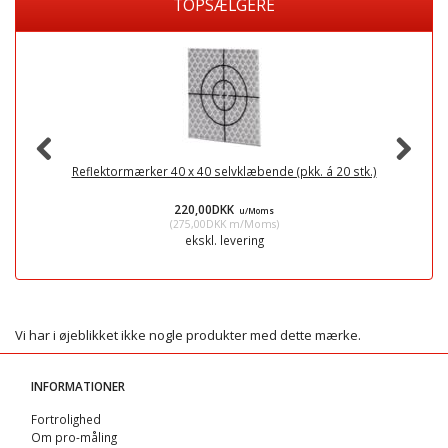
TOPSÆLGERE
Reflektormærker 40 x 40 selvklæbende (pkk. á 20 stk.)
Mi
220,00DKK
u/Moms
(
275,00DKK
m/Moms
)
ekskl. levering
Vi har i øjeblikket ikke nogle produkter med dette mærke.
INFORMATIONER
Fortrolighed
Om pro-måling