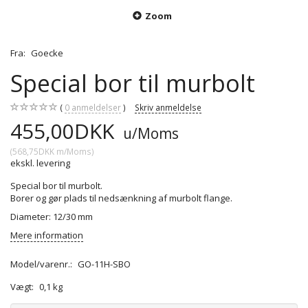
Zoom
Fra:
Goecke
Special bor til murbolt
0
anmeldelser
Skriv anmeldelse
455,00DKK
u/Moms
(
568,75DKK
m/Moms
)
ekskl. levering
Special bor til murbolt.
Borer og gør plads til nedsænkning af murbolt flange.
Diameter: 12/30 mm
Mere information
Model/varenr.:
GO-11H-SBO
Vægt:
0,1 kg