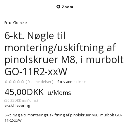
Zoom
Fra:
Goecke
6-kt. Nøgle til
montering/uskiftning af
pinolskruer M8, i murbolt
GO-11R2-xxW
0
anmeldelser
Skriv anmeldelse
45,00DKK
u/Moms
(
56,25DKK
m/Moms
)
ekskl. levering
6-kt. Nøgle til montering/uskiftning af pinolskruer M8, i murbolt GO-
11R2-xxW