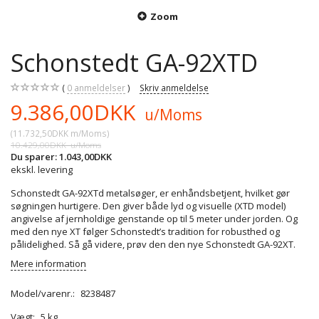
Zoom
Schonstedt GA-92XTD
0
anmeldelser
Skriv anmeldelse
9.386,00DKK
u/Moms
(
11.732,50DKK
m/Moms
)
10.429,00DKK
u/Moms
Du sparer:
1.043,00DKK
ekskl. levering
Schonstedt GA-92XTd metalsøger, er enhåndsbetjent, hvilket gør
søgningen hurtigere. Den giver både lyd og visuelle (XTD model)
angivelse af jernholdige genstande op til 5 meter under jorden. Og
med den nye XT følger Schonstedt’s tradition for robusthed og
pålidelighed. Så gå videre, prøv den den nye Schonstedt GA-92XT.
Mere information
Model/varenr.:
8238487
Vægt:
5 kg