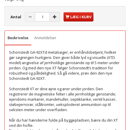
Antal
LÆG I KURV
Beskrivelse
Anmeldelser
Schonstedt GA-92XTd metalsøger, er enhåndsbetjent, hvilket
gør søgningen hurtigere. Den giver både lyd og visuelle (XTD
model) angivelse af jernholdige genstande op til 5 meter under
jorden. Og med den nye XT følger Schonstedt’s tradition for
robusthed og pålidelighed. Så gå videre, prøv den den nye
Schonstedt GA-92XT.
Schonstedt XT er dine øjne og ører under jorden. Den
registrerer de magnetiske felter i alle jernholdige genstande;
ejendoms markører, mandehuller, septiktanke, ventil kasser,
støbejernsrør, ståltromler, ueksploderet ammunition op til
seksten meter under overfladen.
Når du har hænderne fulde på byggepladsen, bære du din XT
ved din hofte.