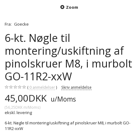
Zoom
Fra:
Goecke
6-kt. Nøgle til
montering/uskiftning af
pinolskruer M8, i murbolt
GO-11R2-xxW
0
anmeldelser
Skriv anmeldelse
45,00DKK
u/Moms
(
56,25DKK
m/Moms
)
ekskl. levering
6-kt. Nøgle til montering/uskiftning af pinolskruer M8, i murbolt GO-
11R2-xxW